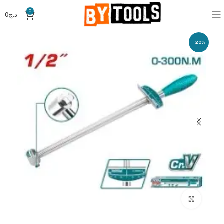
0
د.ج
0
-20%
Click to enlarge