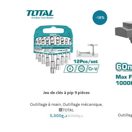
-17%
-18%
Jeu de clés à pip 9 pièces
إضافة إلى السلة
إضافة إلى ال
canique
,
Outillage à main
,
Outillage mécanique
,
TOTAL🟩
Outilla
د.ج
5,300
د.ج
6,500