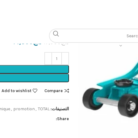
الرئيسية
Outillage mécanique
5 t
Cric 2.5 t
د.ج
14,800
د.ج
17,000
Add to wishlist
Compare
التصنيفات:
TOTAL🟩
,
promotion
,
nique
Share: