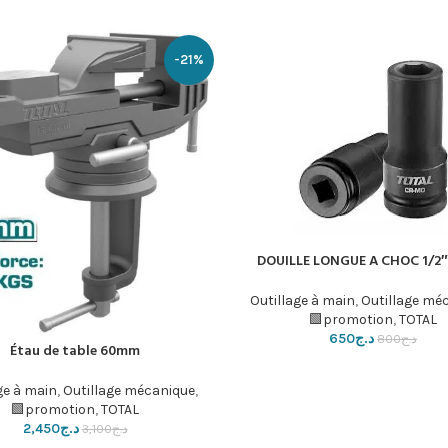
-21%
DOUILLE LONGUE A CHOC 1/2
لسلة
Outillage à main
,
Outillage mé
promotion
,
TOTAL🟩
د.ج
650
د.ج
800
Étau de table 60mm
إضافة إلى السلة
ge à main
,
Outillage mécanique
,
promotion
,
TOTAL🟩
د.ج
2,450
د.ج
3,100