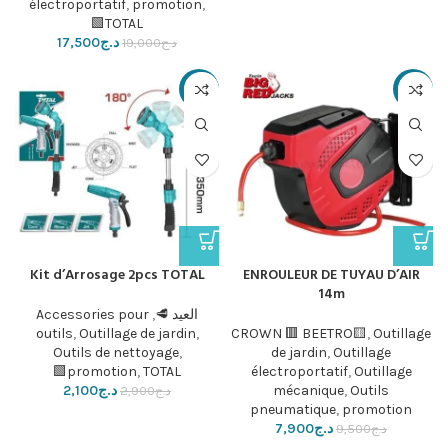
électroportatif
,
promotion
,
TOTAL🟩
د.ج
17,500
د.ج
19,000
-28%
-17%
Kit d’Arrosage 2pcs TOTAL
ENROULEUR DE TUYAU D’AIR
14m
العيد 🥩
,
Accessories pour
outils
,
Outillage de jardin
,
CROWN 🟥 BEETRO🟨
,
Outillage
Outils de nettoyage
,
de jardin
,
Outillage
promotion
,
TOTAL🟩
électroportatif
,
Outillage
Outils
,
mécanique
د.ج
2,100
د.ج
2,900
pneumatique
,
promotion
د.ج
7,900
د.ج
9,500