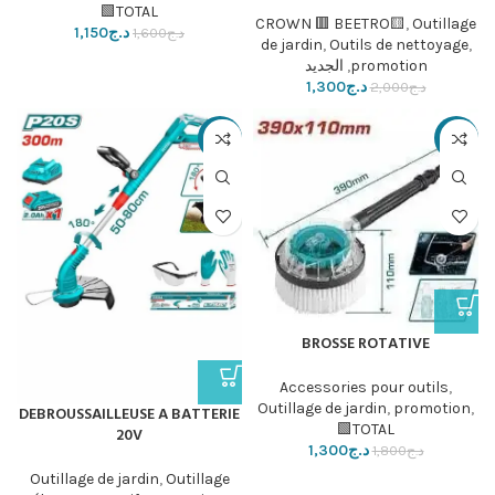
TOTAL🟩
CROWN 🟥 BEETRO🟨
,
Outillage
د.ج
1,150
د.ج
1,600
de jardin
,
Outils de nettoyage
,
promotion
,
الجديد
د.ج
1,300
د.ج
2,000
-8%
-28%
BROSSE ROTATIVE
Accessories pour outils
,
Outillage de jardin
,
promotion
,
DEBROUSSAILLEUSE A BATTERIE
TOTAL🟩
20V
د.ج
1,300
د.ج
1,800
Outillage de jardin
,
Outillage