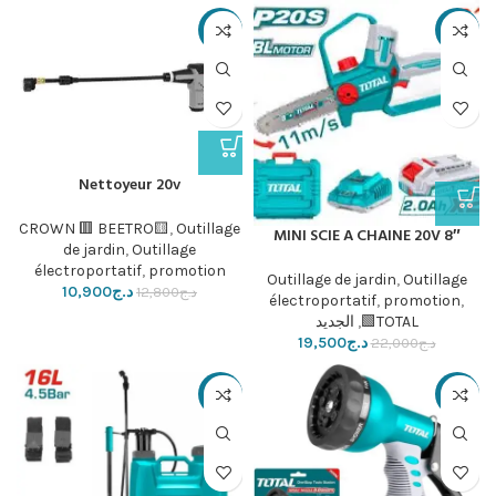
-15%
-11%
Nettoyeur 20v
CROWN 🟥 BEETRO🟨
,
Outillage
MINI SCIE A CHAINE 20V 8″
de jardin
,
Outillage
électroportatif
,
promotion
Outillage de jardin
,
Outillage
د.ج
10,900
د.ج
12,800
électroportatif
,
promotion
,
TOTAL🟩
,
الجديد
د.ج
19,500
د.ج
22,000
-22%
-38%