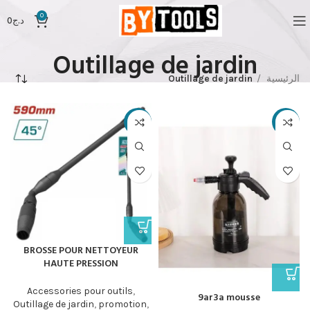
0
د.ج
0
Outillage de jardin
الرئيسية
Outillage de jardin
-28%
-35%
BROSSE POUR NETTOYEUR
HAUTE PRESSION
Accessories pour outils
,
9ar3a mousse
Outillage de jardin
,
promotion
,