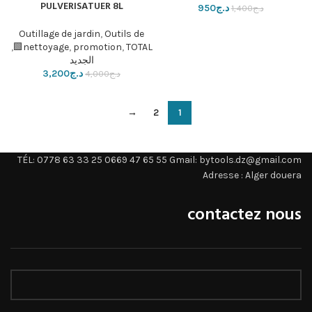
PULVERISATUER 8L
د.ج
950
د.ج
1,400
Outillage de jardin
,
Outils de
,
nettoyage
,
promotion
,
TOTAL🟩
الجديد
د.ج
3,200
د.ج
4,000
→
2
1
TÉL: 0778 63 33 25 0669 47 65 55 Gmail: bytools.dz@gmail.com
Adresse : Alger douera
contactez nous