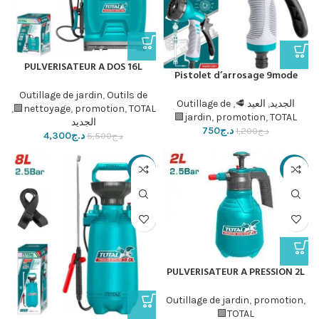
PULVERISATEUR A DOS 16L
Pistolet d’arrosage 9mode
Outillage de jardin
,
Outils de
الجديد
,
العيد 🥩
,
Outillage de
,
nettoyage
,
promotion
,
TOTAL🟩
jardin
,
promotion
,
TOTAL🟩
الجديد
د.ج
750
د.ج
1,200
د.ج
4,300
د.ج
5,500
-20%
-32%
PULVERISATEUR A PRESSION 2L
Outillage de jardin
,
promotion
,
TOTAL🟩