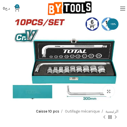
0
د.ج
0
-15%
Click to enlarge
الرئيسية
Outillage mécanique
Caisse 10 pcs