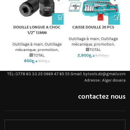
OC
DOUILLE LONGUE A CHOC
CAISSE DOUILLE 20 PCS
1/2″ 13MM
Outillage à main
,
Outillage
age
Outillage à main
,
Outillage
mécanique
,
promotion
,
n
,
mécanique
,
promotion
,
TOTAL🟩
د.ج
2,900
TOTAL🟩
د.ج
3,700
د.ج
650
د.ج
800
TÉL: 0778 63 33 25 0669 47 65 55 Gmail: bytools.dz@gmail.com
Adresse : Alger douera
contactez nous