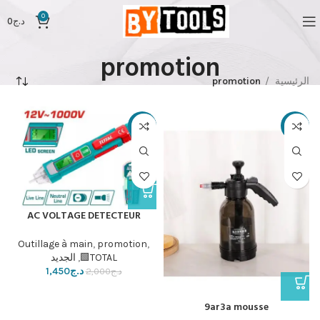
0
د.ج
0
promotion
الرئيسية
promotion
-28%
-35%
AC VOLTAGE DETECTEUR
Outillage à main
,
promotion
,
TOTAL🟩
,
الجديد
د.ج
1,450
د.ج
2,000
9ar3a mousse