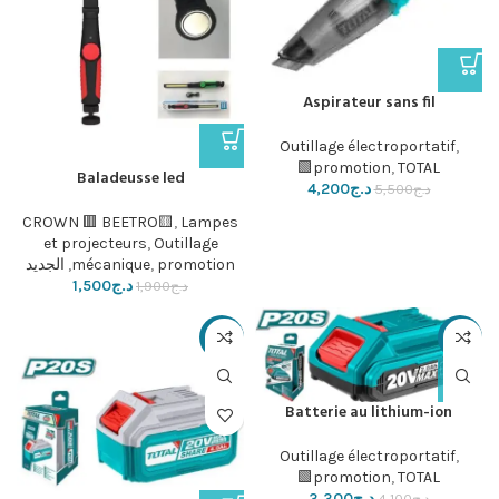
Aspirateur sans fil
Outillage électroportatif
,
promotion
,
TOTAL🟩
Baladeusse led
د.ج
4,200
د.ج
5,500
CROWN 🟥 BEETRO🟨
,
Lampes
et projecteurs
,
Outillage
promotion
,
mécanique
,
الجديد
د.ج
1,500
د.ج
1,900
-12%
-20%
Batterie au lithium-ion
Outillage électroportatif
,
promotion
,
TOTAL🟩
د.ج
3,300
د.ج
4,100