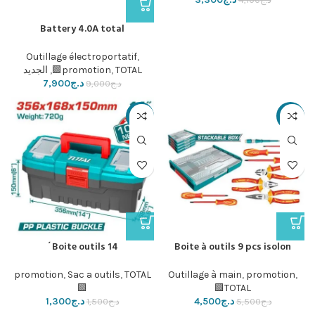
Battery 4.0A total
Outillage électroportatif
,
TOTAL🟩
,
promotion
,
الجديد
د.ج
7,900
د.ج
9,000
-13%
-18%
Boite outils 14´
Boite à outils 9 pcs isolon
promotion
,
Sac a outils
,
TOTAL
Outillage à main
,
promotion
,
🟩
TOTAL🟩
د.ج
4,500
د.ج
1,300
د.ج
5,500
د.ج
1,500