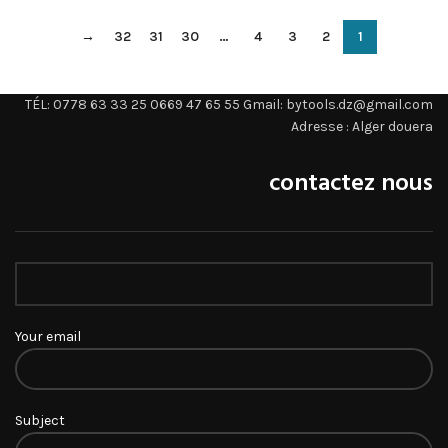
→
32
31
30
…
4
3
2
1
TÉL: 0778 63 33 25 0669 47 65 55 Gmail: bytools.dz@gmail.com
Adresse : Alger douera
contactez nous
Your email
Subject