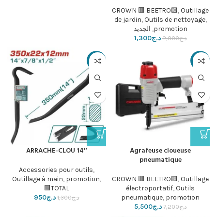
CROWN 🟥 BEETRO🟨
,
Outillage
de jardin
,
Outils de nettoyage
,
promotion
,
الجديد
د.ج
1,300
د.ج
2,000
-27%
-24%
ARRACHE-CLOU 14″
Agrafeuse cloueuse
pneumatique
Accessories pour outils
,
Outillage à main
,
promotion
,
CROWN 🟥 BEETRO🟨
,
Outillage
TOTAL🟩
électroportatif
,
Outils
promotion
,
pneumatique
د.ج
950
د.ج
1,300
د.ج
5,500
د.ج
7,200