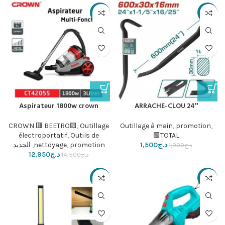
-11%
-21%
Aspirateur 1800w crown
ARRACHE-CLOU 24″
CROWN 🟥 BEETRO🟨
,
Outillage
Outillage à main
,
promotion
,
électroportatif
,
Outils de
TOTAL🟩
د.ج
1,500
promotion
,
nettoyage
,
الجديد
د.ج
1,900
د.ج
12,950
د.ج
14,500
-21%
-24%