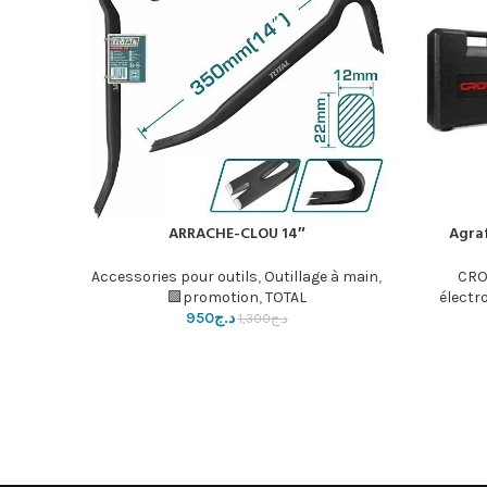
ARRACHE-CLOU 14″
Agra
إضافة إلى السلة
Accessories pour outils
,
Outillage à main
,
CRO
promotion
,
TOTAL🟩
électr
د.ج
950
د.ج
1,300