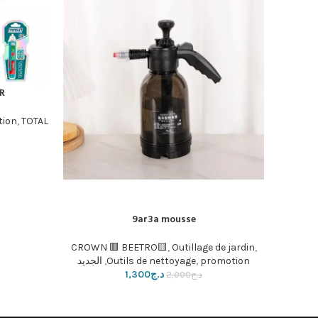
R
إضافة إلى ال
tion
,
TOTAL🟩
9ar3a mousse
إضافة إلى السلة
CROWN 🟥 BEETRO🟨
,
Outillage de jardin
,
promotion
,
Outils de nettoyage
,
الجديد
د.ج
1,300
د.ج
2,000