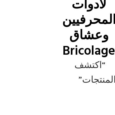
لأدوات
لمحرفيين
وعشاق
Bricolag
“اكتشف
لمنتجات”