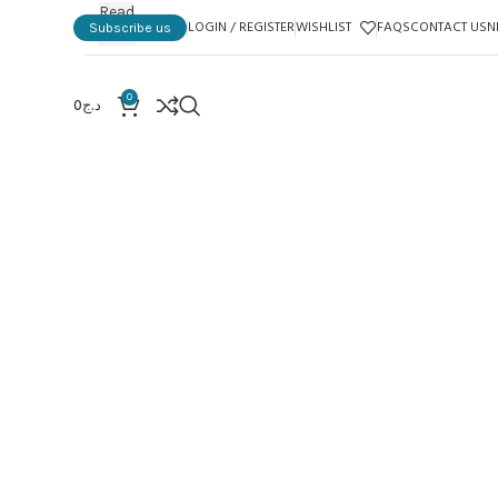
Read
LOGIN / REGISTER
WISHLIST
FAQS
CONTACT US
N
Subscribe us
more
0
د.ج
0