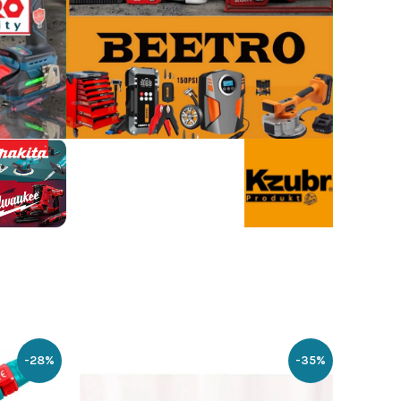
-28%
-35%