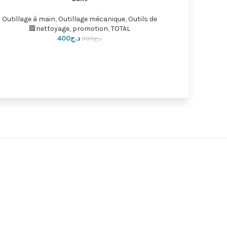
Outillage à main
,
promotion
,
Sac a outils
,
TOTAL🟩
Outillage
د.ج
1,800
د.ج
2,000