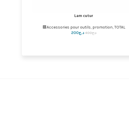
promotion
,
Sac a outils
,
TOTAL🟩
د.ج
3,300
د.ج
3,900