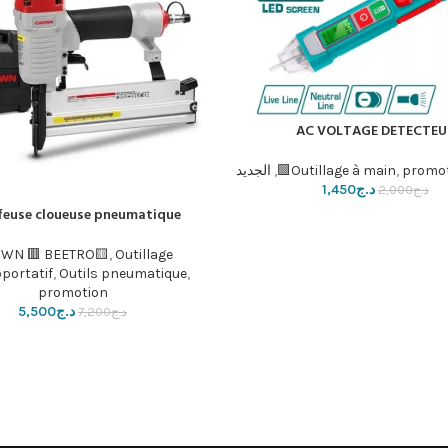
AC VOLTAGE DETECTEU
سلة
promo
,
Outillage à main
,
الجديد
د.ج
1,450
د.ج
2,000
feuse cloueuse pneumatique
إضافة إلى السلة
WN 🟥 BEETRO🟨
,
Outillage
oportatif
,
Outils pneumatique
,
promotion
د.ج
5,500
د.ج
7,200