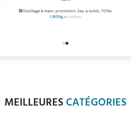
Lam cutur
إضافة إلى السلة
Accessories pour outils
,
promotion
,
TOTAL🟩
د.ج
200
د.ج
400
MEILLEURES
CATÉGORIES