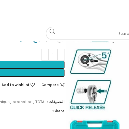
الرئيسية
Outillage mécanique
pcs
Caisse 46 pcs
د.ج
4,700
د.ج
5,900
Add to wishlist
Compare
التصنيفات:
TOTAL🟩
,
promotion
,
nique
Share: