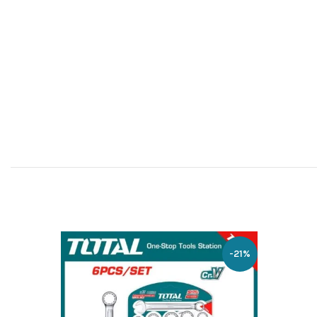
-20%
-21%