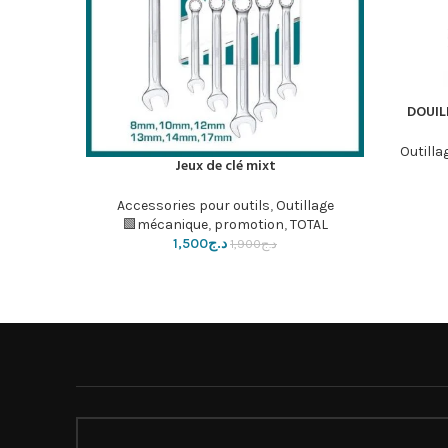
DOUIL
Outilla
Jeux de clé mixt
إضافة إلى السلة
إضافة إلى ال
ion
,
TOTAL🟩
Accessories pour outils
,
Outillage
mécanique
,
promotion
,
TOTAL🟩
د.ج
1,500
د.ج
1,900