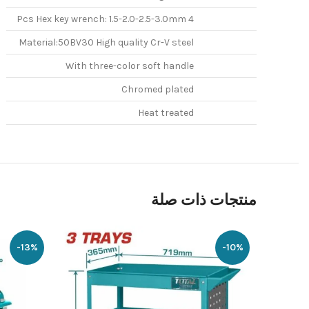
4 Pcs Hex key wrench: 1.5-2.0-2.5-3.0mm
Material:50BV30 High quality Cr-V steel
With three-color soft handle
Chromed plated
Heat treated
منتجات ذات صلة
-13%
-10%