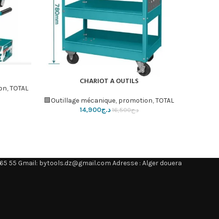
إضافة إلى ا
CHARIOT A OUTILS
إضافة إلى السلة
on
,
TOTAL🟩
Outillage mécanique
,
promotion
,
TOTAL🟩
د.ج
14,900
د.ج
16,500
65 55 Gmail: bytools.dz@gmail.com Adresse : Alger douera