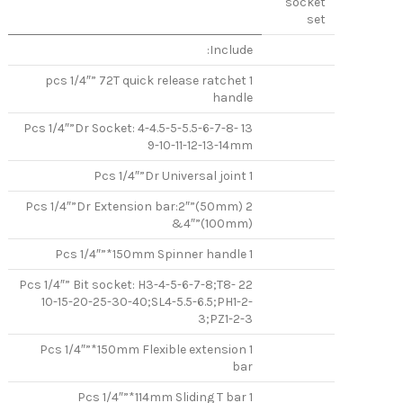
socket
set
Include:
1 pcs 1/4″” 72T quick release ratchet
handle
13 Pcs 1/4″”Dr Socket: 4-4.5-5-5.5-6-7-8-
9-10-11-12-13-14mm
1 Pcs 1/4″”Dr Universal joint
2 Pcs 1/4″”Dr Extension bar:2″”(50mm)
&4″”(100mm)
1 Pcs 1/4″”*150mm Spinner handle
22 Pcs 1/4″” Bit socket: H3-4-5-6-7-8;T8-
10-15-20-25-30-40;SL4-5.5-6.5;PH1-2-
3;PZ1-2-3
1 Pcs 1/4″”*150mm Flexible extension
bar
1 Pcs 1/4″”*114mm Sliding T bar