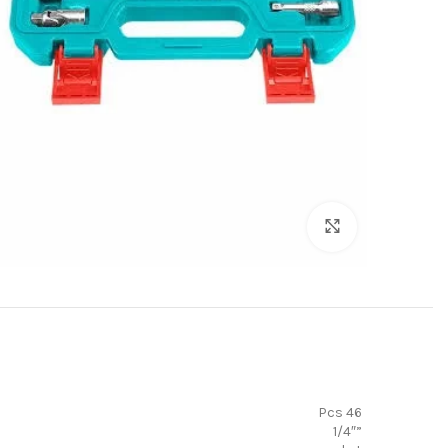
Click to enlarge
46 Pcs
1/4″”