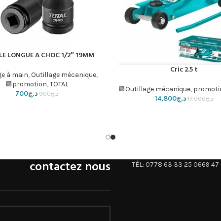
LE LONGUE A CHOC 1/2″ 19MM
إضافة إلى السلة
Cric 2.5 t
لسلة
ge à main
,
Outillage mécanique
,
promotion
,
TOTAL🟩
Outillage mécanique
,
promoti
د.ج
700
د.ج
900
د.ج
14,800
د.ج
17,000
contactez nous
TÉL: 0778 63 33 25 0669 47 