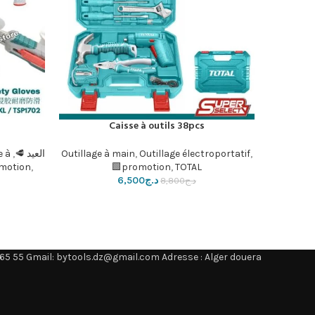
Caisse à outils 38pcs
إضافة إلى السلة
إضافة إلى ا
,
Outillage électroportatif
,
Outillage à main
العيد 🥩
,
e à
motion
,
promotion
,
TOTAL🟩
د.ج
6,500
د.ج
8,800
65 55 Gmail: bytools.dz@gmail.com Adresse : Alger douera