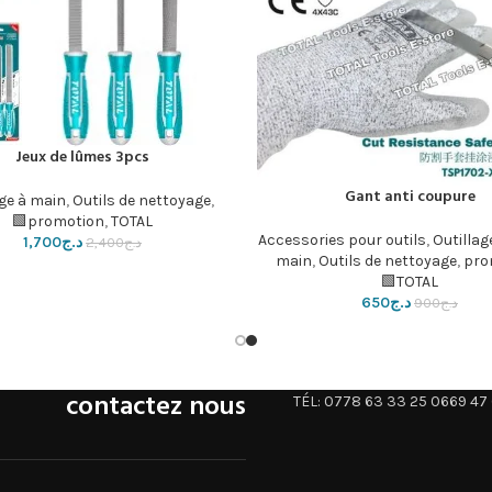
Jeux de lûmes 3pcs
إضافة إلى السلة
Gant anti coupure
لسلة
age à main
,
Outils de nettoyage
,
promotion
,
TOTAL🟩
Accessories pour outils
,
Outillag
د.ج
1,700
د.ج
2,400
main
,
Outils de nettoyage
,
pro
TOTAL🟩
د.ج
650
د.ج
900
contactez nous
TÉL: 0778 63 33 25 0669 47 