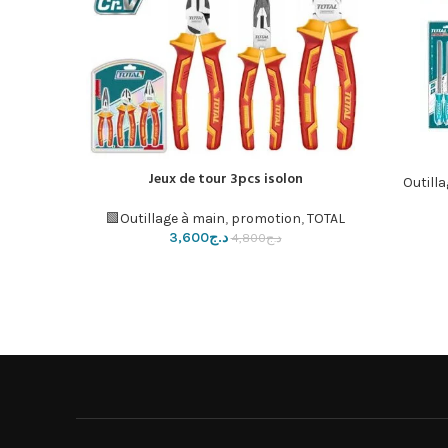
 33PCS
Jeux de tour 3pcs isolon
إضافة إلى السلة
إضافة إلى ال
Outill
ge à main
,
Outillage à main
,
promotion
,
TOTAL🟩
د.ج
3,600
د.ج
4,800