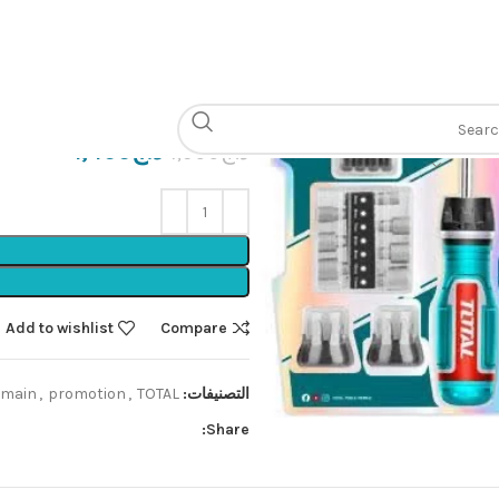
الرئيسية
Outillage à main
cliquet
s 24pcs cliquet
د.ج
1,400
د.ج
1,900
Add to wishlist
Compare
التصنيفات:
TOTAL🟩
,
promotion
,
à main
Share: