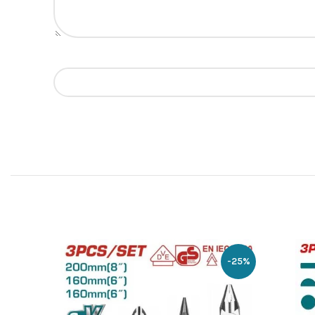
-33%
-25%