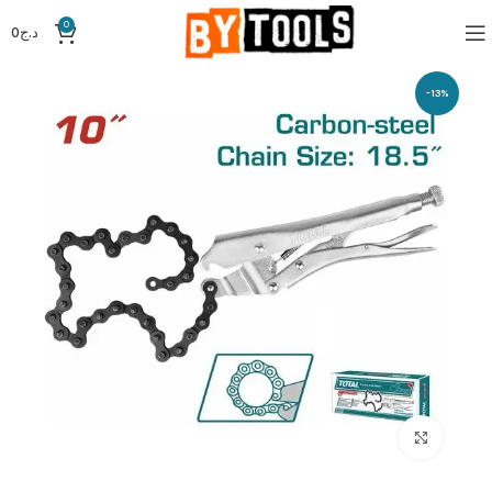
0
د.ج
0
-13%
Click to enlarge