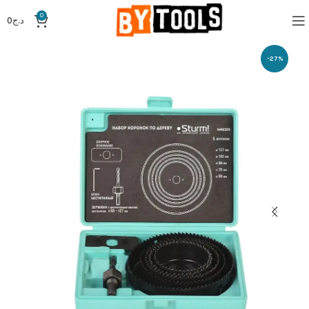
0
د.ج
0
-27%