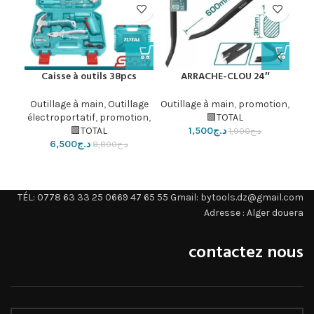
Caisse à outils 38pcs
ARRACHE-CLOU 24″
ls
,
Outillage à main
,
Outillage
Outillage à main
,
promotion
,
tion
électroportatif
,
promotion
,
TOTAL🟩
د.ج
1,500
TOTAL🟩
د.ج
1,900
د.ج
6,500
د.ج
8,800
TÉL: 0778 63 33 25 0669 47 65 55 Gmail: bytools.dz@gmail.com
Adresse : Alger douera
contactez nous