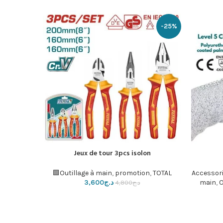
-33%
-25%
 33PCS
Jeux de tour 3pcs isolon
إضافة إلى السلة
إضافة إلى ال
ge à main
,
Outillage à main
,
promotion
,
TOTAL🟩
Accessori
O
,
main
د.ج
3,600
د.ج
4,800