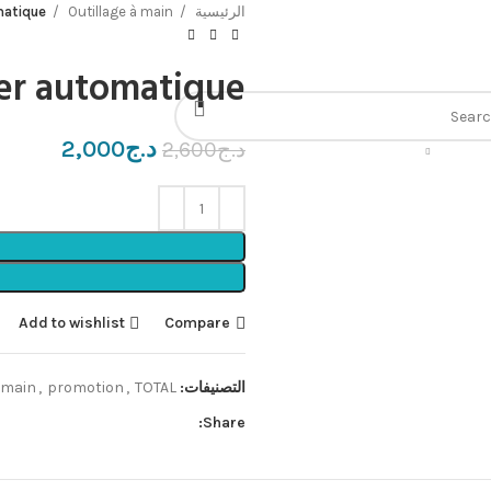
الرئيسية
Outillage à main
matique
er automatique
د.ج
2,000
د.ج
2,600
Add to wishlist
Compare
التصنيفات:
TOTAL🟩
,
promotion
,
à main
Share: