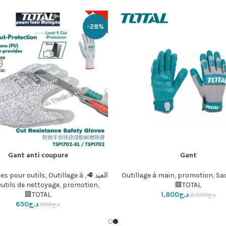
-28%
Gant anti coupure
Gant
لسلة
إضافة إلى السلة
Sac
,
promotion
,
Outillage à main
العيد 🥩
,
Outillage à
,
es pour outils
utils de nettoyage
,
promotion
,
TOTAL🟩
د.ج
1,800
TOTAL🟩
د.ج
2,000
د.ج
650
د.ج
900