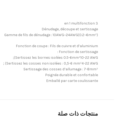
3 en 1 multifonction
Dénudage, découpe et sertissage
Gamme de fils de dénudage : 10AWG~24AWG(0.2~6mm²)
Fonction de coupe : Fils de cuivre et d’aluminium
Fonction de sertissage :
Sertissez les bornes isolées 0.5-6mm²10-22 AWG);
Sertissez les cosses non isolées : 0,5-6 mm²4-22 AWG) ;
Sertissage des cosses d’allumage : 7-8mm²
Poignée durable et confortable
Emballé par carte coulissante
منتجات ذات صلة