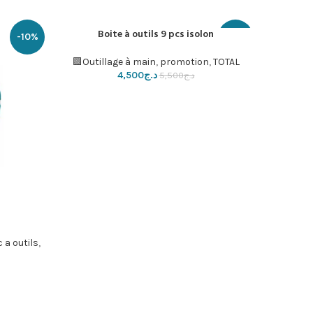
Boite à outils 9 pcs isolon
إضافة إلى السلة
-10%
-18%
Outillage à main
,
promotion
,
TOTAL🟩
د.ج
4,500
د.ج
5,500
إضافة إلى ا
 a outils
,