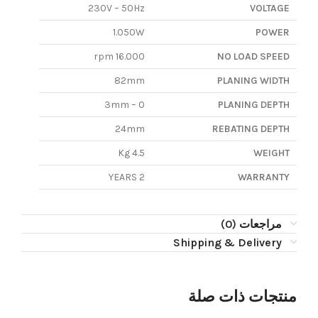
230V – 50Hz
VOLTAGE
1.050W
POWER
16.000 rpm
NO LOAD SPEED
82mm
PLANING WIDTH
0 – 3mm
PLANING DEPTH
24mm
REBATING DEPTH
4.5 Kg
WEIGHT
2 YEARS
WARRANTY
مراجعات (0)
Shipping & Delivery
منتجات ذات صلة