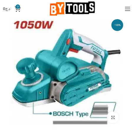
0
د.ج
0
-10%
Click to enlarge