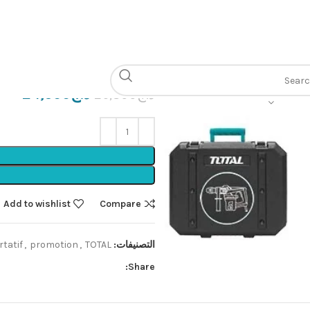
الرئيسية
Outillage électroportatif
r 1600w sds max
د.ج
24,500
د.ج
26,800
Add to wishlist
Compare
التصنيفات:
TOTAL🟩
,
promotion
,
rtatif
Share: