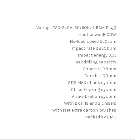
Voltage:220-240V~50/60Hz (IRAM Plug)
Input power:1600W
No-load speed:550rpm
Impact rate:3850bpm
Impact energy:9.0J
Max.drilling capacity:
Concrete:38mm
Core bit:100mm
SDS MAX chuck system
Chisel-locking system
Anti-vibration system
With 2 drills and 2 chisels
With 1set extra carbon brushes
Packed by BMC