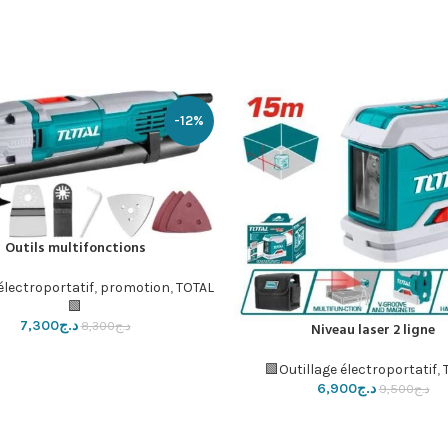
-12%
Outils multifonctions
إضافة إلى السلة
électroportatif
,
promotion
,
TOTAL
🟩
د.ج
7,300
د.ج
8,300
Niveau laser 2 ligne
لسلة
Outillage électroportatif
,
د.ج
6,900
د.ج
9,500