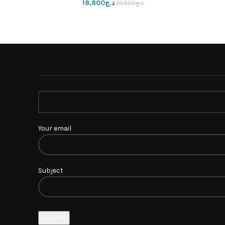
د.ج
18,800
د.ج
21,000
Your email
Subject