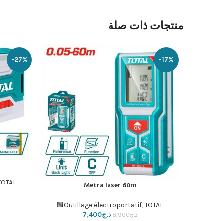
منتجات ذات صلة
-27%
-17%
إضافة إلى ا
TOTAL🟩
Metra laser 60m
إضافة إلى السلة
Outillage électroportatif
,
TOTAL🟩
د.ج
7,400
د.ج
8,900