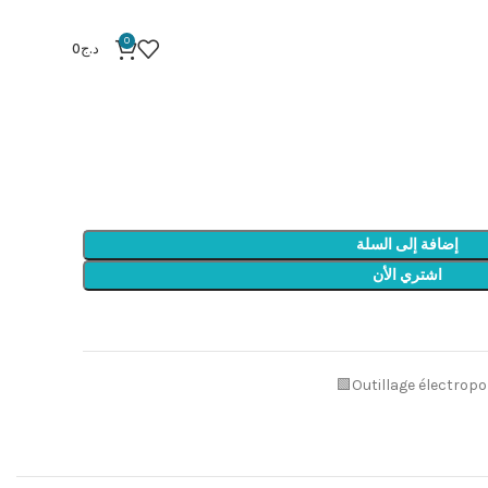
Perforateur 1600w sds max
0
د.ج
0
Perforateu
إضافة إلى السلة
اشتري الأن
Outillage électropo