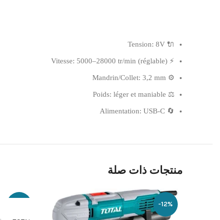
🔌 Tension: 8V
⚡ Vitesse: 5000–28000 tr/min (réglable)
⚙️ Mandrin/Collet: 3,2 mm
⚖️ Poids: léger et maniable
🔄 Alimentation: USB-C
منتجات ذات صلة
إضافة إلى ا
-10%
-12%