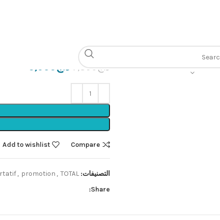
الرئيسية
Outillage électroportatif
MEULEUSE 8V
د.ج
6,900
د.ج
7,800
Add to wishlist
Compare
التصنيفات:
TOTAL🟩
,
promotion
,
rtatif
Share: