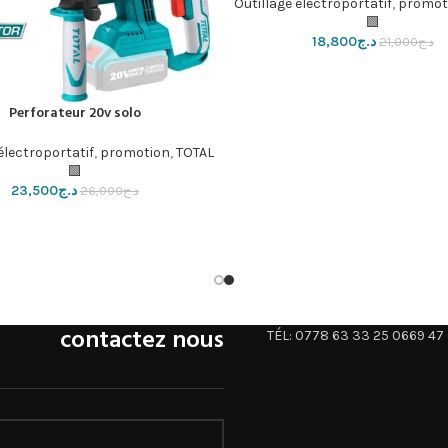
Outillage électroportatif
,
promot
🟩
د.ج
18,800
د.ج
21,000
Perforateur 20v solo
إضافة إلى السلة
électroportatif
,
promotion
,
TOTAL
🟩
د.ج
23,500
د.ج
26,000
contactez nous
TÉL: 0778 63 33 25 0669 47 