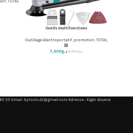
ion
,
TOTAL
Outils multifonctions
إضافة إلى السلة
Outillage électroportatif
,
promotion
,
TOTAL
🟩
د.ج
7,300
د.ج
8,300
65 55 Gmail: bytools.dz@gmail.com Adresse : Alger douera