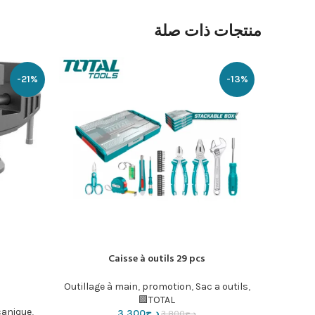
منتجات ذات صلة
-21%
-13%
Caisse à outils 29 pcs
إضافة إلى السلة
إضافة إلى ا
Outillage à main
,
promotion
,
Sac a outils
,
TOTAL🟩
canique
,
د.ج
3,300
د.ج
3,800