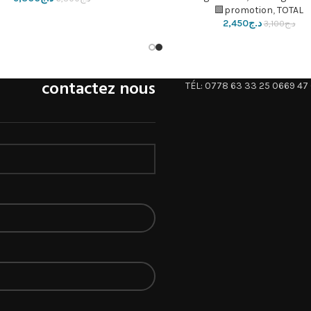
promotion
,
TOTAL🟩
د.ج
2,450
د.ج
3,100
contactez nous
TÉL: 0778 63 33 25 0669 47 