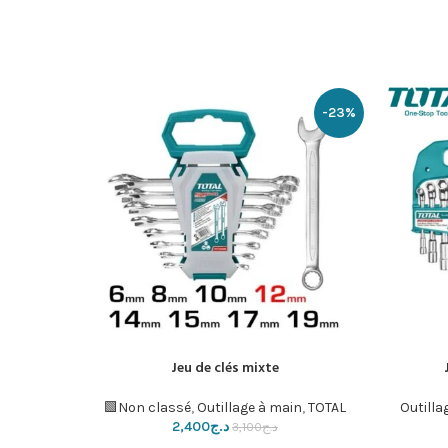
-17%
-23%
Jeu de clés mixte
إضافة إلى السلة
إضافة إلى ال
canique
,
Non classé
,
Outillage à main
,
TOTAL🟩
Outilla
د.ج
2,400
د.ج
3,100