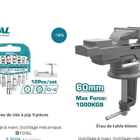
-18%
Jeu de clés à pip 9 pièces
إضافة إلى السلة
Étau de table 60mm
لسلة
ge à main
,
Outillage mécanique
,
TOTAL🟩
Outillage à main
,
Outillage mé
د.ج
5,300
د.ج
6,500