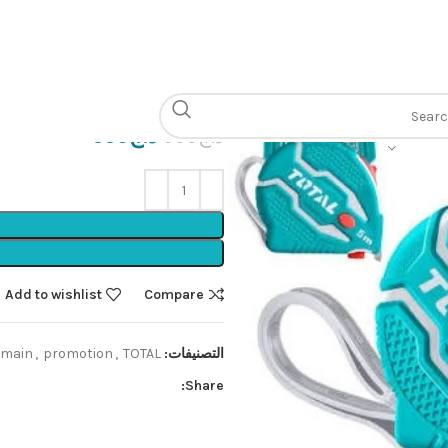
الرئيسية
Outillage à main
x19MM
URE 5Mx19MM
د.ج
650
د.ج
900
Add to wishlist
Compare
التصنيفات:
TOTAL🟩
,
promotion
,
à main
Share: