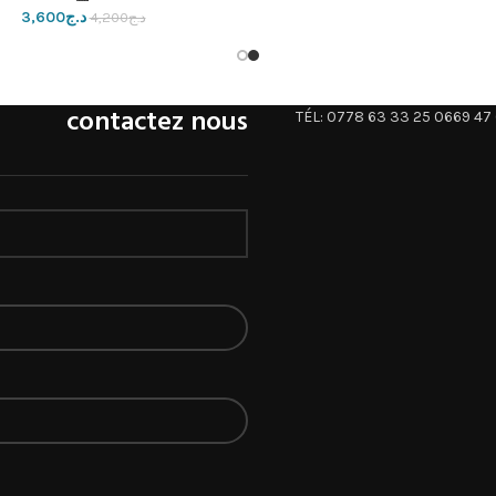
د.ج
3,600
د.ج
4,200
contactez nous
TÉL: 0778 63 33 25 0669 47 