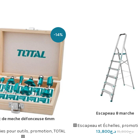
-14%
Escapeau 8 marche
لسلة
x de meche défonceuse 6mm
إضافة إلى السلة
Escapeau et Échelles
,
promot
es pour outils
,
promotion
,
TOTAL
د.ج
13,800
د.ج
15,800
🟩