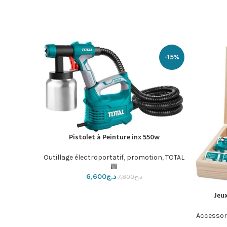
-14%
-15%
إضافة إلى ال
Pistolet à Peinture inx 550w
إضافة إلى السلة
ils de
romotion
,
Outillage électroportatif
,
promotion
,
TOTAL
🟩
د.ج
6,600
د.ج
7,800
Jeu
Accessori