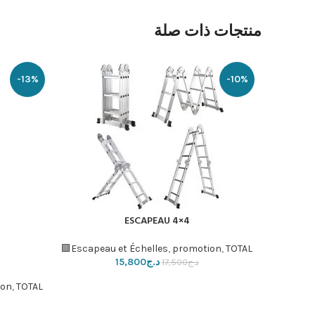
منتجات ذات صلة
-13%
-10%
ESCAPEAU 4×4
إضافة إلى السلة
Escapeau et Échelles
,
promotion
,
TOTAL🟩
إضافة إلى ا
د.ج
15,800
د.ج
17,500
ion
,
TOTAL🟩