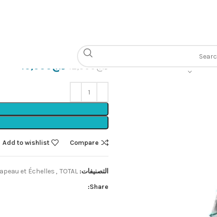
الرئيسية
Escapeau et Échelles
he
apeau 6 marche
د.ج
10,900
د.ج
12,500
Add to wishlist
Compare
التصنيفات:
TOTAL🟩
,
apeau et Échelles
Share: