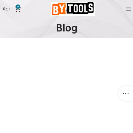
0
د.ج
0
Blog