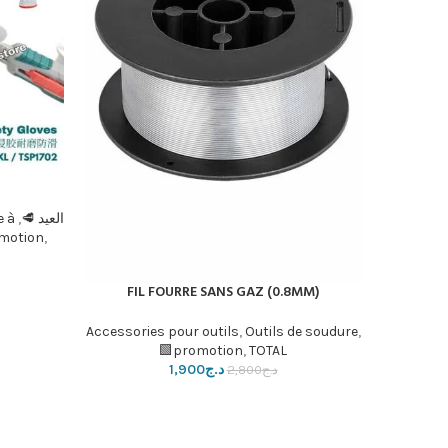
إضافة إلى ا
العيد 🥩
,
e à
motion
,
FIL FOURRE SANS GAZ (0.8MM)
إضافة إلى السلة
Accessories pour outils
,
Outils de soudure
,
promotion
,
TOTAL🟩
د.ج
1,900
د.ج
2,800