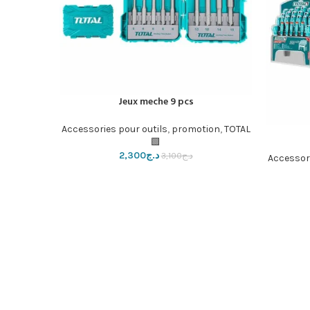
Jeux meche 9 pcs
إضافة إلى السلة
pcs
إضافة إلى ال
Accessories pour outils
,
promotion
,
TOTAL
🟩
ils de
د.ج
2,300
د.ج
3,100
Accessori
TAL🟩