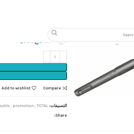
الرئيسية
Accessories pour outils
PLUS 24x450mm
د.ج
1,900
د.ج
2,300
Add to wishlist
Compare
التصنيفات:
TOTAL🟩
,
promotion
,
utils
Share: