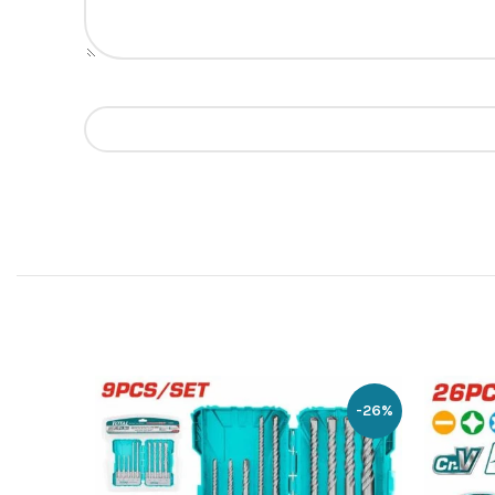
-28%
-26%