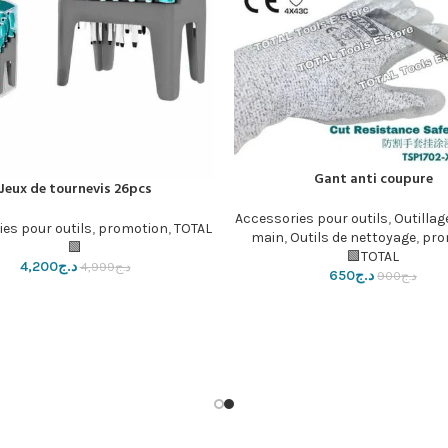
Gant anti coupure
لسلة
Jeux de tournevis 26pcs
إضافة إلى السلة
Accessories pour outils
,
Outillag
es pour outils
,
promotion
,
TOTAL
main
,
Outils de nettoyage
,
pro
🟩
TOTAL🟩
د.ج
4,200
د.ج
4,999
د.ج
650
د.ج
900