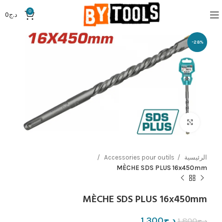
0
د.ج
0
-28%
Click to enlarge
الرئيسية
Accessories pour outils
MÈCHE SDS PLUS 16x450mm
MÈCHE SDS PLUS 16x450mm
د.ج
1,300
د.ج
1,800