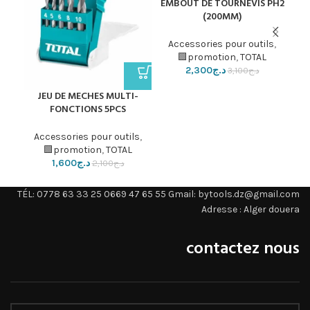
EMBOUT DE TOURNEVIS PH2
(200MM)
cs
Accessories pour outils
,
promotion
,
TOTAL🟩
ls
,
د.ج
2,300
د.ج
3,100
JEU DE MECHES MULTI-
FONCTIONS 5PCS
Accessories pour outils
,
promotion
,
TOTAL🟩
د.ج
1,600
د.ج
2,100
TÉL: 0778 63 33 25 0669 47 65 55 Gmail: bytools.dz@gmail.com
Adresse : Alger douera
contactez nous