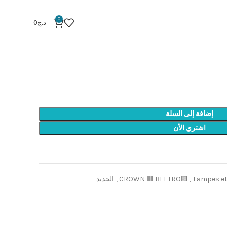
Lampe multifunction beetr
0
د.ج
0
Lampe multif
إضافة إلى السلة
اشتري الأن
Lampes et
,
CROWN 🟥 BEETRO🟨
,
الجديد