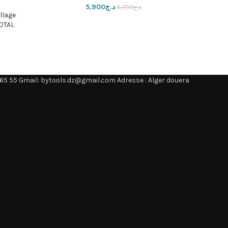
د.ج
5,900
د.ج
6,700
llage
OTAL🟩
65 55 Gmail: bytools.dz@gmail.com Adresse : Alger douera