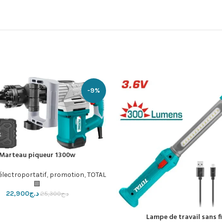
-9%
Marteau piqueur 1300w
إضافة إلى السلة
électroportatif
,
promotion
,
TOTAL
🟩
د.ج
22,900
د.ج
25,300
Lampe de travail sans fi
لسلة