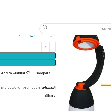
الرئيسية
Lampes et projecteurs
o
unction beetro
د.ج
1,500
د.ج
1,900
Add to wishlist
Compare
التصنيفات:
promotion
,
 projecteurs
Share: