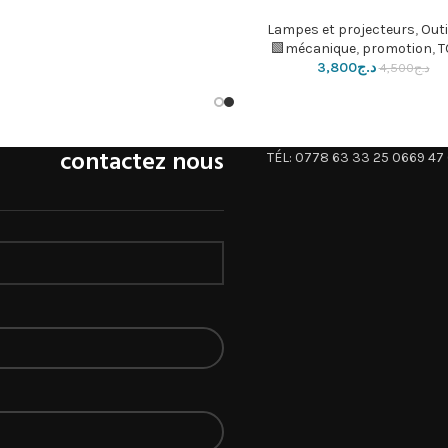
Lampes et projecteurs
,
Outi
mécanique
,
promotion
,
T
د.ج
3,800
د.ج
4,500
contactez nous
TÉL: 0778 63 33 25 0669 47 