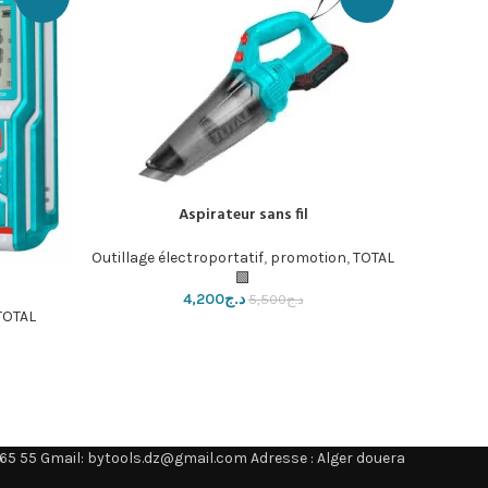
Aspirateur sans fil
إضافة إلى السلة
Outillage électroportatif
,
promotion
,
TOTAL
إضافة إلى ا
🟩
د.ج
4,200
د.ج
5,500
TOTAL🟩
65 55 Gmail: bytools.dz@gmail.com Adresse : Alger douera