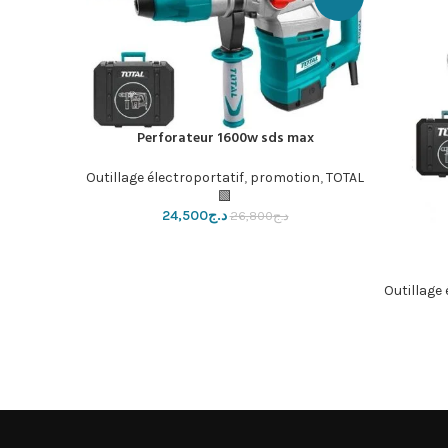
Perforateur 1600w sds max
إضافة إلى السلة
50w
إضافة إلى ال
Outillage électroportatif
,
promotion
,
TOTAL
ion
,
TOTAL
🟩
د.ج
24,500
د.ج
26,800
Outillage 