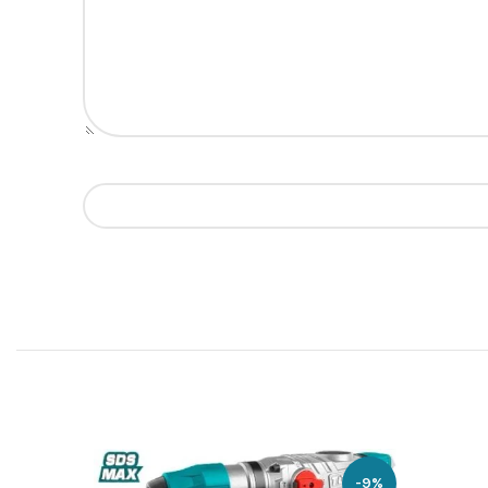
-15%
-9%