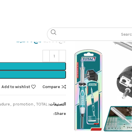
الرئيسية
Outillage électroportatif
A SOUDER 100W
د.ج
2,200
د.ج
2,800
Add to wishlist
Compare
التصنيفات:
TOTAL🟩
,
promotion
,
udure
Share: