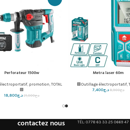
Perforateur 1500w
Metra laser 60m
لسلة
إضافة إلى السلة
électroportatif
,
promotion
,
TOTAL
Outillage électroportatif
,
د.ج
7,400
🟩
د.ج
8,900
د.ج
18,800
د.ج
21,000
contactez nous
TÉL: 0778 63 33 25 0669 47 