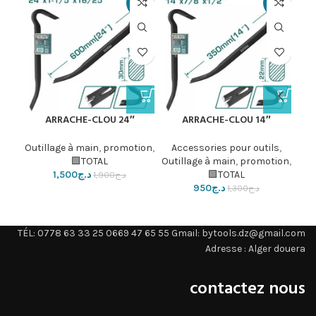
18%
-21%
-27%
lon
ARRACHE-CLOU 24″
ARRACHE-CLOU 14″
ion
,
Outillage à main
,
promotion
,
Accessories pour outils
,
TOTAL🟩
Outillage à main
,
promotion
,
TOTAL🟩
د.ج
1,500
د.ج
1,900
د.ج
950
د.ج
1,300
TÉL: 0778 63 33 25 0669 47 65 55 Gmail: bytools.dz@gmail.com
Adresse : Alger douera
contactez nous