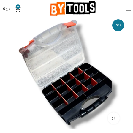
0
د.ج
0
-34%
Click to enlarge