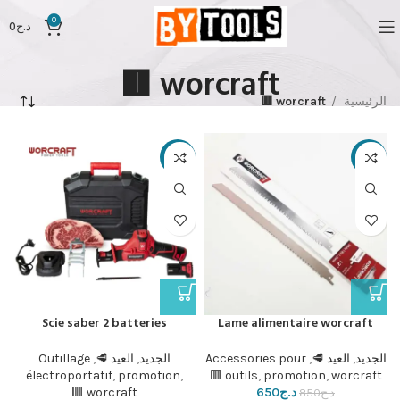
0
د.ج
0
worcraft 🟥
الرئيسية
worcraft 🟥
-14%
-24%
Scie saber 2 batteries
Lame alimentaire worcraft
الجديد
,
العيد 🥩
,
Accessories pour
الجديد
,
العيد 🥩
,
Outillage
électroportatif
,
promotion
,
outils
,
promotion
,
worcraft 🟥
د.ج
650
worcraft 🟥
د.ج
850