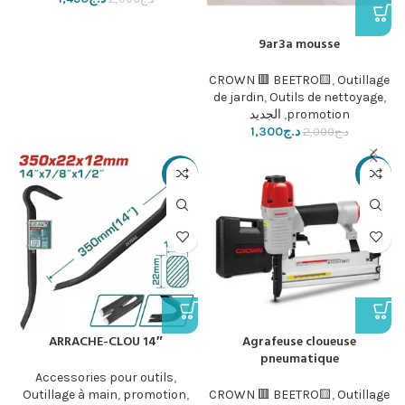
9ar3a mousse
CROWN 🟥 BEETRO🟨
,
Outillage
de jardin
,
Outils de nettoyage
,
promotion
,
الجديد
د.ج
1,300
د.ج
2,000
-27%
-24%
ARRACHE-CLOU 14″
Agrafeuse cloueuse
pneumatique
Accessories pour outils
,
Outillage à main
,
promotion
,
CROWN 🟥 BEETRO🟨
,
Outillage