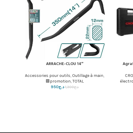
ARRACHE-CLOU 14″
Agra
إضافة إلى السلة
Accessories pour outils
,
Outillage à main
,
CRO
promotion
,
TOTAL🟩
électr
950
د.ج
1,300
د.ج