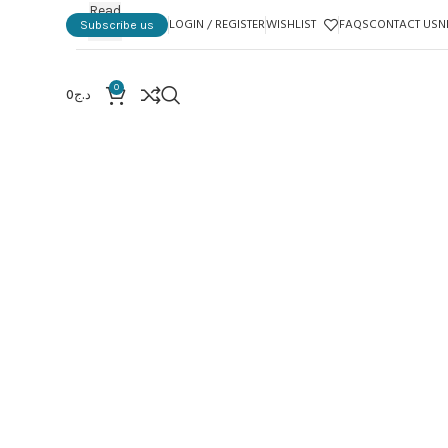
Read
LOGIN / REGISTER
WISHLIST
FAQS
CONTACT US
N
Subscribe us
more
0
د.ج
0