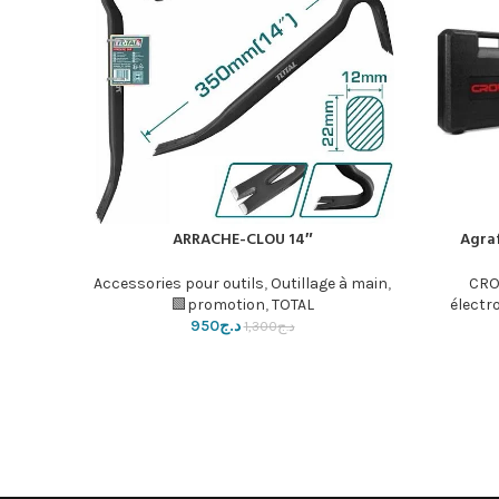
ARRACHE-CLOU 14″
Agra
إضافة إلى السلة
Accessories pour outils
,
Outillage à main
,
CRO
promotion
,
TOTAL🟩
électr
د.ج
950
د.ج
1,300