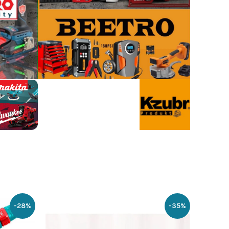
-28%
-35%