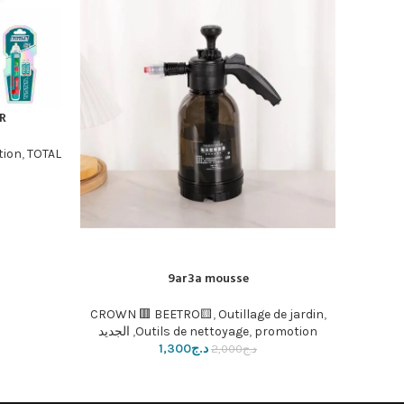
R
إضافة إلى ال
tion
,
TOTAL🟩
9ar3a mousse
إضافة إلى السلة
CROWN 🟥 BEETRO🟨
,
Outillage de jardin
,
promotion
,
Outils de nettoyage
,
الجديد
د.ج
1,300
د.ج
2,000