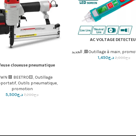
AC VOLTAGE DETECTEU
سلة
promo
,
Outillage à main
,
الجديد
د.ج
1,450
د.ج
2,000
feuse cloueuse pneumatique
إضافة إلى السلة
WN 🟥 BEETRO🟨
,
Outillage
oportatif
,
Outils pneumatique
,
promotion
د.ج
5,500
د.ج
7,200