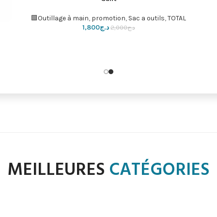
Lam cutur
إضافة إلى السلة
Accessories pour outils
,
promotion
,
TOTAL🟩
د.ج
200
د.ج
400
MEILLEURES
CATÉGORIES