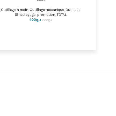
Outillage à main
,
promotion
,
Sac a outils
,
TOTAL🟩
Outillage
د.ج
1,800
د.ج
2,000