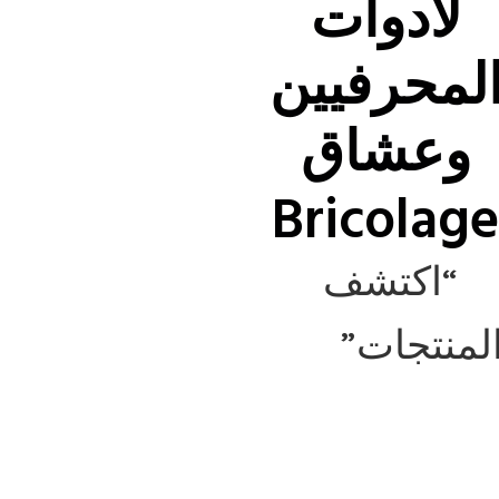
لأدوات
لمحرفيين
وعشاق
Bricolag
“اكتشف
لمنتجات”