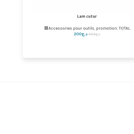
promotion
,
Sac a outils
,
TOTAL🟩
د.ج
3,300
د.ج
3,900