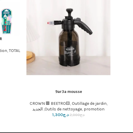
R
إضافة إلى ال
tion
,
TOTAL🟩
9ar3a mousse
إضافة إلى السلة
CROWN 🟥 BEETRO🟨
,
Outillage de jardin
,
promotion
,
Outils de nettoyage
,
الجديد
د.ج
1,300
د.ج
2,000