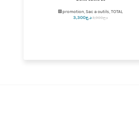
promotion
,
Sac a outils
,
TOTAL🟩
د.ج
3,300
د.ج
3,900