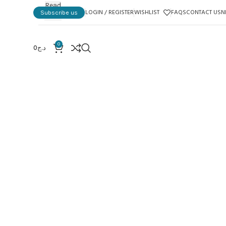
Read
LOGIN / REGISTER
WISHLIST
FAQS
CONTACT US
N
Subscribe us
more
0
د.ج
0