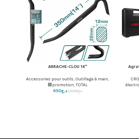
ARRACHE-CLOU 14″
Agra
إضافة إلى السلة
Accessories pour outils
,
Outillage à main
,
CRO
promotion
,
TOTAL🟩
électr
د.ج
950
د.ج
1,300