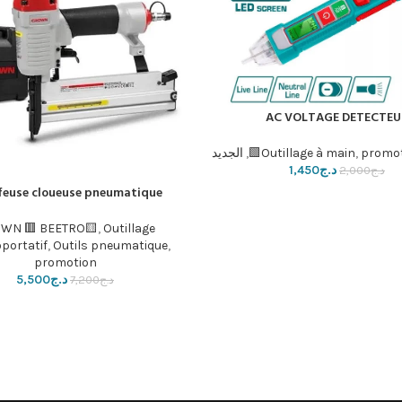
AC VOLTAGE DETECTEU
سلة
promo
,
Outillage à main
,
الجديد
د.ج
1,450
د.ج
2,000
feuse cloueuse pneumatique
إضافة إلى السلة
WN 🟥 BEETRO🟨
,
Outillage
oportatif
,
Outils pneumatique
,
promotion
د.ج
5,500
د.ج
7,200