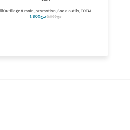
Outillage à main
,
promotion
,
Sac a outils
,
TOTAL🟩
Outillage
د.ج
1,800
د.ج
2,000