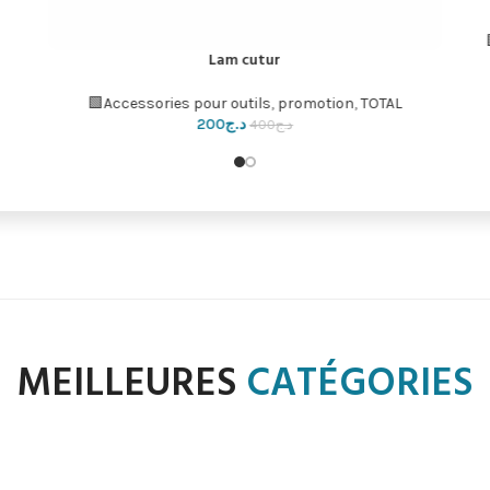
Lam cutur
إضافة إلى السلة
Accessories pour outils
,
promotion
,
TOTAL🟩
د.ج
200
د.ج
400
MEILLEURES
CATÉGORIES