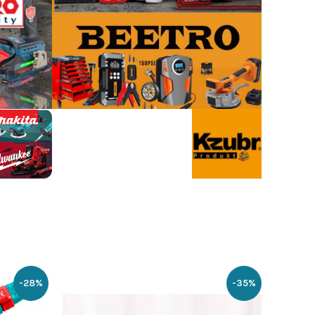
-28%
-35%