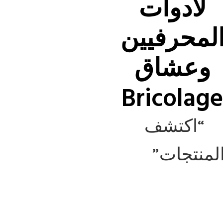
لأدوات
لمحرفيين
وعشاق
Bricolag
“اكتشف
لمنتجات”